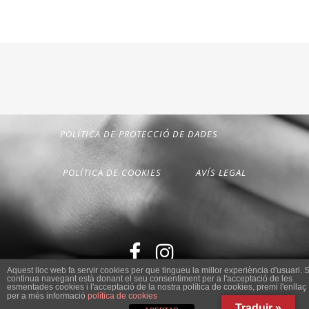
POLÍTICA DE PROTECCIÓ DE DADES
POLÍTICA DE COOKIES
AVÍS LEGAL
Aquest lloc web fa servir cookies per que tingueu la millor experiència d'usuari. S
continua navegant està donant el seu consentiment per a l'acceptació de les
esmentades cookies i l'acceptació de la nostra política de cookies, premi l'enllaç
per a més informació
política de cookies
Traduir »