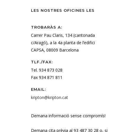
LES NOSTRES OFICINES LES
TROBARÀS A:
Carrer Pau Claris, 134 (cantonada
c/Aragó), a la 4a planta de l’edifici
CAPSA, 08009 Barcelona
TLF./FAX:
Tel. 934 873 028
Fax 934 871 811
EMAIL:
kripton@kripton.cat
Demana informació sense compromís!
Demana cita prèvia al 93 487 30 28 o, si